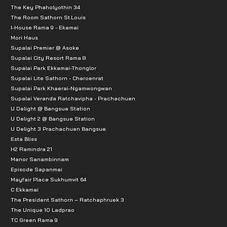
The Key Phaholyothin 34
The Room Sathorn St.Louis
I-House Rama 9 - Ekamai
Mori Haus
Supalai Premier @ Asoke
Supalai City Resort Rama 8
Supalai Park Ekkamai-Thonglor
Supalai Lite Sathorn - Charoenrat
Supalai Park Khaerai-Ngamwongwan
Supalai Veranda Ratchavipha - Prachachuen
U Delight @ Bangsue Station
U Delight 2 @ Bangsue Station
U Delight 3 Prachachuen Bangsue
Esta Bliss
H2 Ramindra 21
Manor Sanambinnam
Episode Sapanmai
Mayfair Place Sukhumvit 64
C Ekkamai
The President Sathorn – Ratchaphruek 3
The Unique 10 Ladprao
TC Green Rama 9