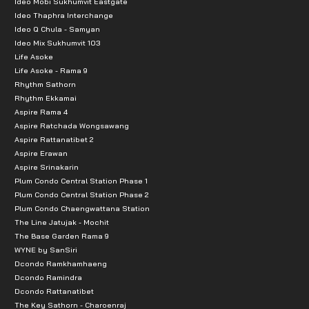
Ideo Mobi Sukhumvit Eastgate
Ideo Thaphra Interchange
Ideo Q Chula - Samyan
Ideo Mix Sukhumvit 103
Life Asoke
Life Asoke - Rama 9
Rhythm Sathorn
Rhythm Ekkamai
Aspire Rama 4
Aspire Ratchada Wongsawang
Aspire Rattanatibet 2
Aspire Erawan
Aspire Srinakarin
Plum Condo Central Station Phase 1
Plum Condo Central Station Phase 2
Plum Condo Chaengwattana Station
The Line Jatujak - Mochit
The Base Garden Rama 9
WYNE by SanSiri
Dcondo Ramkhamhaeng
Dcondo Ramindra
Dcondo Rattanatibet
The Key Sathorn - Charoenraj