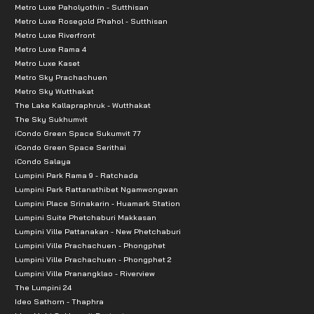
Metro Luxe Paholyothin - Sutthisan
Metro Luxe Rosegold Phahol - Sutthisan
Metro Luxe Riverfront
Metro Luxe Rama 4
Metro Luxe Kaset
Metro Sky Prachachuen
Metro Sky Wutthakat
The Lake Kallapraphruk - Wutthakat
The Sky Sukhumvit
iCondo Green Space Sukumvit 77
iCondo Green Space Serithai
iCondo Salaya
Lumpini Park Rama 9 - Ratchada
Lumpini Park Rattanathibet Ngamwongwan
Lumpini Place Srinakarin - Huamark Station
Lumpini Suite Phetchaburi Makkasan
Lumpini Ville Pattanakan - New Phetchaburi
Lumpini Ville Prachachuen - Phongphet
Lumpini Ville Prachachuen - Phongphet 2
Lumpini Ville Pranangklao - Riverview
The Lumpini 24
Ideo Sathorn - Thaphra